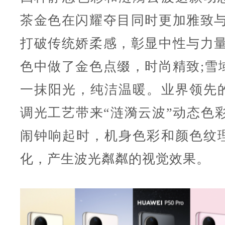
茶金色在闪耀夺目同时更加雅致与
打破传统娇柔感，彰显中性与力量
色中做了金色点缀，时尚精致;雪
一抹阳光，纯洁温暖。业界领先
调光工艺带来“涟漪云波”动态色彩
闹钟响起时，机身色彩和颜色纹
化，产生波光粼粼的视觉效果。