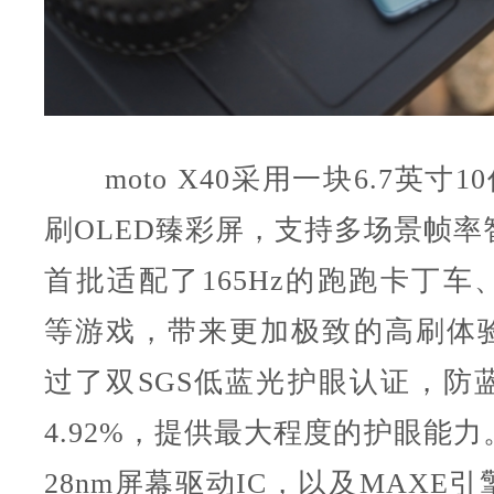
moto X40采用一块6.7英寸10
刷OLED臻彩屏，支持多场景帧率
首批适配了165Hz的跑跑卡丁车
等游戏，带来更加极致的高刷体
过了双SGS低蓝光护眼认证，防蓝
4.92%，提供最大程度的护眼能
28nm屏幕驱动IC，以及MAXE