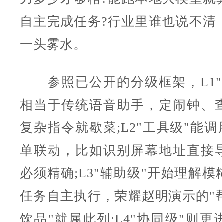
自主完成任务?行业里谁也说不清
一头雾水。
参照已公开的分级框架，L1"
相当于传统语音助手，定闹钟、
复杂指令就歇菜;L2"工具级"能调
单联动，比如识别屏幕地址直接
必须精确;L3"辅助级"开始理解
任务自主执行，荣耀赵明演示的"帮
饮品"就属此列;L4"协同级"则